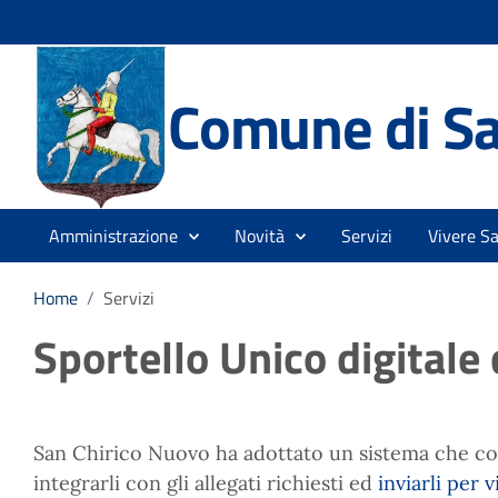
Comune di Sa
Amministrazione
Novità
Servizi
Vivere S
Home
/
Servizi
Sportello Unico digitale 
San Chirico Nuovo ha adottato un sistema che conse
integrarli con gli allegati richiesti ed
inviarli per 