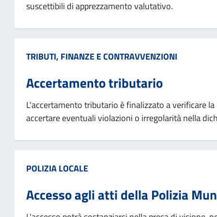
suscettibili di apprezzamento valutativo.
Categoria:
TRIBUTI, FINANZE E CONTRAVVENZIONI
Accertamento tributario
L'accertamento tributario è finalizzato a verificare la
accertare eventuali violazioni o irregolarità nella d
Categoria:
POLIZIA LOCALE
Accesso agli atti della Polizia Mun
L'accesso potrà sostanziarsi nella presa di visione, nel