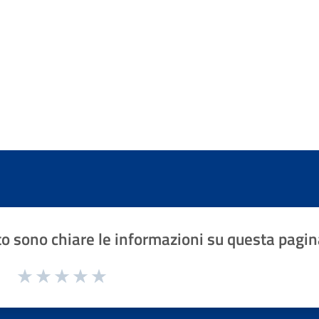
o sono chiare le informazioni su questa pagin
1 a 5 stelle la pagina
Valuta 1 stelle su 5
Valuta 2 stelle su 5
Valuta 3 stelle su 5
Valuta 4 stelle su 5
Valuta 5 stelle su 5