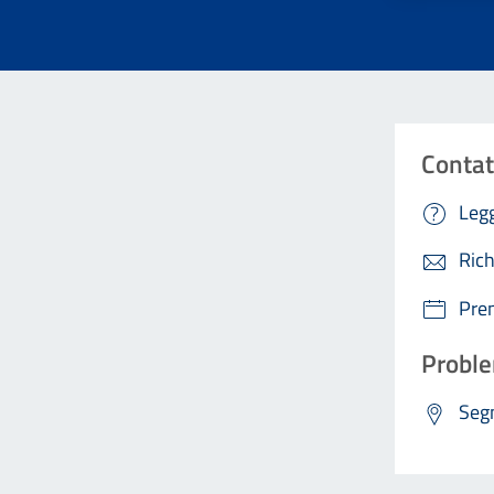
Contat
Legg
Rich
Pre
Proble
Segn