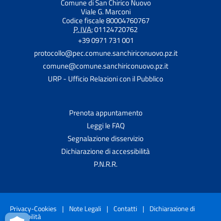
Comune di San Chirico Nuovo
Viale G. Marconi
Codice fiscale 80004760767
P. IVA:
01124720762
+39 0971 731 001
protocollo@pec.comune.sanchiriconuovo.pz.it
comune@comune.sanchiriconuovo.pz.it
URP - Ufficio Relazioni con il Pubblico
Prenota appuntamento
Leggi le FAQ
Segnalazione disservizio
Dichiarazione di accessibilità
P.N.R.R.
Privacy-Cookies
|
Note Legali
|
Contatti
|
Dichiarazione di
accessibilità