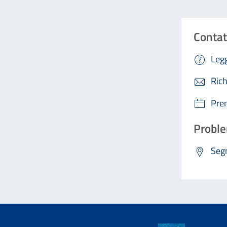
Contat
Legg
Rich
Pre
Proble
Segn