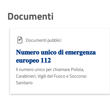
Documenti
Documenti pubblici
𝐍𝐮𝐦𝐞𝐫𝐨 𝐮𝐧𝐢𝐜𝐨 𝐝𝐢 𝐞𝐦𝐞𝐫𝐠𝐞𝐧𝐳𝐚
𝐞𝐮𝐫𝐨𝐩𝐞𝐨 𝟏𝟏𝟐
Il numero unico per chiamare Polizia,
Carabinieri, Vigili del Fuoco e Soccorso
Sanitario