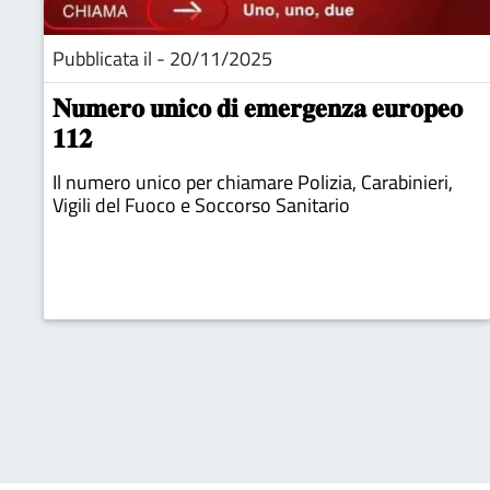
Pubblicata il - 20/11/2025
𝐍𝐮𝐦𝐞𝐫𝐨 𝐮𝐧𝐢𝐜𝐨 𝐝𝐢 𝐞𝐦𝐞𝐫𝐠𝐞𝐧𝐳𝐚 𝐞𝐮𝐫𝐨𝐩𝐞𝐨
𝟏𝟏𝟐
Il numero unico per chiamare Polizia, Carabinieri,
Vigili del Fuoco e Soccorso Sanitario