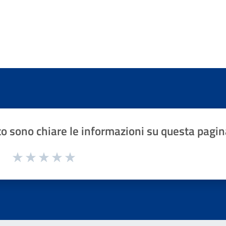
o sono chiare le informazioni su questa pagin
1 a 5 stelle la pagina
Valuta 1 stelle su 5
Valuta 2 stelle su 5
Valuta 3 stelle su 5
Valuta 4 stelle su 5
Valuta 5 stelle su 5