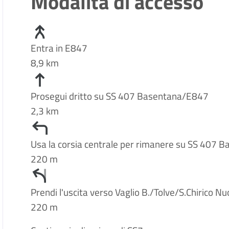
Modalità di accesso
Entra in E847
8,9 km
Prosegui dritto su SS 407 Basentana/E847
2,3 km
Usa la corsia centrale per rimanere su SS 407
220 m
Prendi l'uscita verso Vaglio B./Tolve/S.Chirico N
220 m