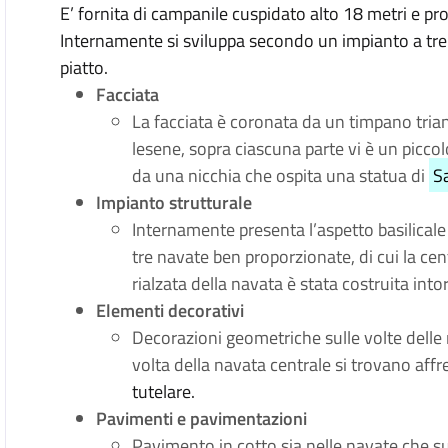
E’ fornita di campanile cuspidato alto 18 metri e pr
Internamente si sviluppa secondo un impianto a tre 
piatto.
Facciata
La facciata è coronata da un timpano trian
lesene, sopra ciascuna parte vi è un piccol
da una nicchia che ospita una statua di
S
Impianto strutturale
Internamente presenta l’aspetto basilicale
tre navate ben proporzionate, di cui la centr
rialzata della navata è stata costruita int
Elementi decorativi
Decorazioni geometriche sulle volte delle na
volta della navata centrale si trovano affr
tutelare.
Pavimenti e pavimentazioni
Pavimento in cotto sia nelle navate che sul