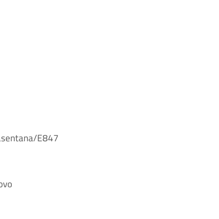
 Basentana/E847
uovo