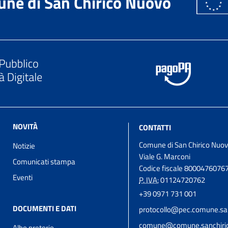
ne di San Chirico Nuovo
NOVITÀ
CONTATTI
Comune di San Chirico Nuo
Notizie
Viale G. Marconi
Comunicati stampa
Codice fiscale 8000476076
Eventi
P. IVA:
01124720762
+39 0971 731 001
DOCUMENTI E DATI
protocollo@pec.comune.san
comune@comune.sanchirico
Albo pretorio