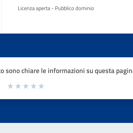
Licenza aperta - Pubblico dominio
o sono chiare le informazioni su questa pagin
1 a 5 stelle la pagina
Valuta 1 stelle su 5
Valuta 2 stelle su 5
Valuta 3 stelle su 5
Valuta 4 stelle su 5
Valuta 5 stelle su 5