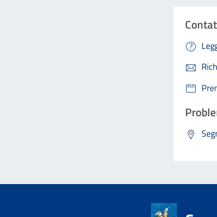
Contat
Legg
Rich
Pre
Proble
Segn