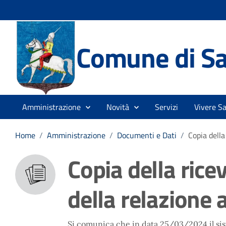
Comune di Sa
Amministrazione
Novità
Servizi
Vivere S
Home
/
Amministrazione
/
Documenti e Dati
/
Copia della
Copia della rice
della relazione a
Si comunica che in data 25/03/2024 il si