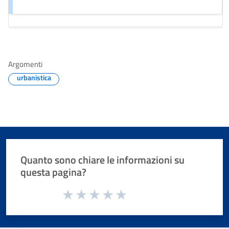
Argomenti
urbanistica
Quanto sono chiare le informazioni su
questa pagina?
Valuta da 1 a 5 stelle la pagina
Valuta 1 stelle su 5
Valuta 2 stelle su 5
Valuta 3 stelle su 5
Valuta 4 stelle su 5
Valuta 5 stelle su 5