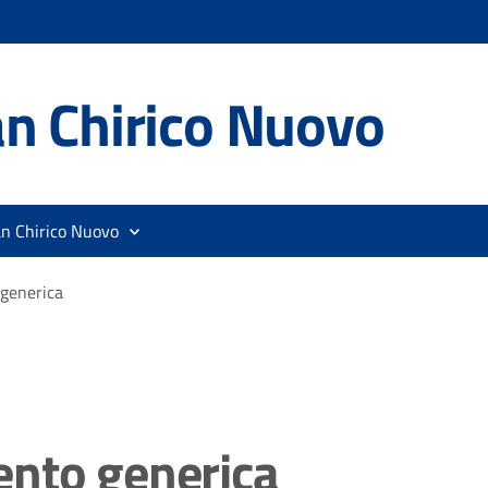
n Chirico Nuovo
an Chirico Nuovo
generica
ento generica