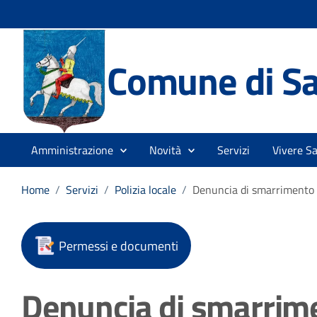
Comune di Sa
Amministrazione
Novità
Servizi
Vivere S
Home
/
Servizi
/
Polizia locale
/
Denuncia di smarrimento 
Permessi e documenti
Denuncia di smarrim