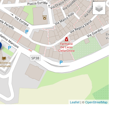
Leaflet
| ©
OpenStreetMap