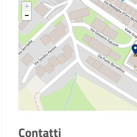
+
−
Contatti